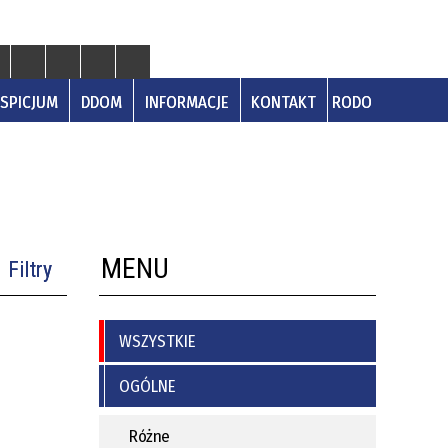
SPICJUM
DDOM
INFORMACJE
KONTAKT
RODO
jenta
Poradnia Chirurgii Onkologicznej
Program "Dobry posiłek w szpitalu"
Cennik usług diagnostycznych
Rehabilitacja Ogólnoustrojowa
Anonimowa ankieta satysfakcji
Dzienna
pacjenta
Poradnia Gastroenterologiczna
Zasady udostępniania
uc
ków w
Poradnia Kardiologiczna
dokumentacji medycznej
MENU
Filtry
j
Poradnia Okulistyczna
WSZYSTKIE
oria
OGÓLNE
Punkt zgłoszeniowo -
koordynacyjny (PZP)
Różne
—
kacja od