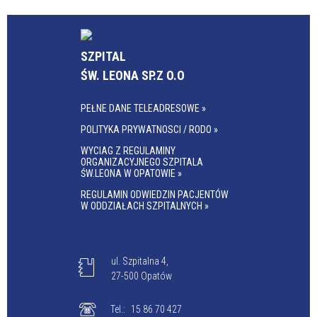
SZPITAL
ŚW. LEONA SP.Z O.O
PEŁNE DANE TELEADRESOWE »
POLITYKA PRYWATNOSCI / RODO »
WYCIAG Z REGULAMINY
ORGANIZACYJNEGO SZPITALA
ŚW.LEONA W OPATOWIE »
REGULAMIN ODWIEDZIN PACJENTÓW
W ODDZIAŁACH SZPITALNYCH »
ul. Szpitalna 4,
27-500 Opatów
Tel.:
15 86 70 427